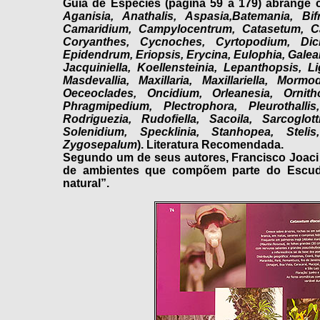
Guia de Espécies (página 59 a 179) abrange 
Aganisia, Anathalis, Aspasia,Batemania, Bi
Camaridium, Campylocentrum, Catasetum, Catt
Coryanthes, Cycnoches, Cyrtopodium, Dich
Epidendrum, Eriopsis, Erycina, Eulophia, Galean
Jacquiniella, Koellensteinia, Lepanthopsis, L
Masdevallia, Maxillaria, Maxillariella, Morm
Oeceoclades, Oncidium, Orleanesia, Ornithoc
Phragmipedium, Plectrophora, Pleurothalli
Rodriguezia, Rudofiella, Sacoila, Sarcoglot
Solenidium, Specklinia, Stanhopea, Stelis,
Zygosepalum
). Literatura Recomendada.
Segundo um de seus autores, Francisco Joaci d
de ambientes que compõem parte do Escud
natural”.