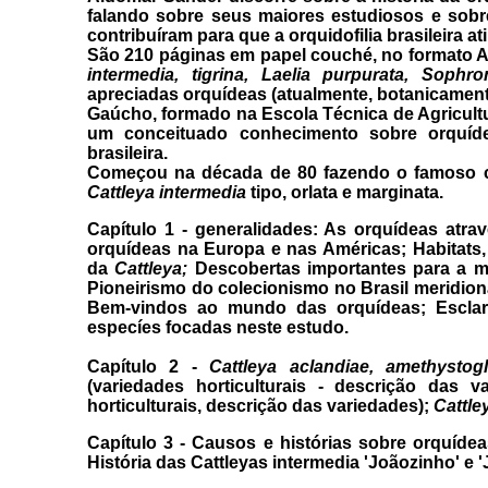
falando sobre seus maiores estudiosos e sob
contribuíram para que a orquidofilia brasileira a
São 210 páginas em papel couché, no formato A
intermedia, tigrina, Laelia purpurata, Sophron
apreciadas orquídeas (atualmente, botanicament
Gaúcho, formado na Escola Técnica de Agricultu
um conceituado conhecimento sobre orquíde
brasileira.
Começou na década de 80 fazendo o famoso c
Cattleya intermedia
tipo, orlata e marginata.
Capítulo 1 - generalidades: As orquídeas atr
orquídeas na Europa e nas Américas; Habitats,
da
Cattleya;
Descobertas importantes para a mu
Pioneirismo do colecionismo no Brasil meridion
Bem-vindos ao mundo das orquídeas; Esclare
especíes focadas neste estudo.
Capítulo 2 -
Cattleya aclandiae, amethystoglo
(variedades horticulturais - descrição das va
horticulturais, descrição das variedades);
Cattle
Capítulo 3 - Causos e histórias sobre orquídeas:
História das Cattleyas intermedia 'Joãozinho' e '