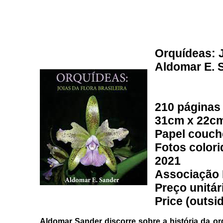
Orquídeas: J
Aldomar E. 
210 páginas
31cm x 22c
Papel couch
Fotos colori
2021
Associação 
Preço unitár
Price (outsi
Aldomar Sander discorre sobre a história da orq